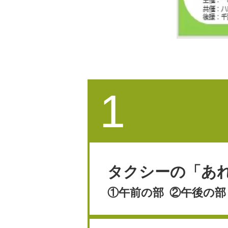
1
タクシーの「あ
①午前の部 ②午後の部