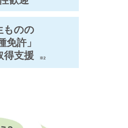
生ものの
種免許」
取得支援
※2