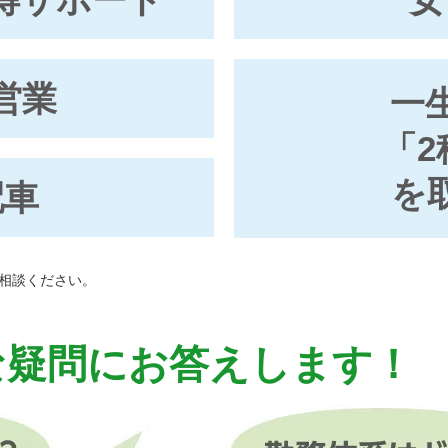
営業
一
「2
を
配車
相談ください。
な疑問にお答えします！