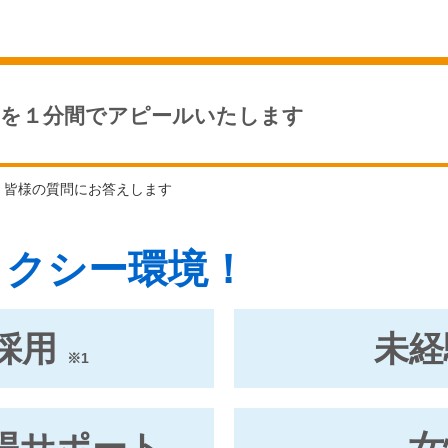
いを１分間でアピールいたします
、皆様の質問にお答えします
タクシー環境！
採用
未経
※1
得サポート
女